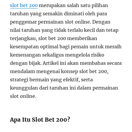
slot bet 200
merupakan salah satu pilihan
taruhan yang semakin diminati oleh para
penggemar permainan slot online. Dengan
nilai taruhan yang tidak terlalu kecil dan tetap
terjangkau, slot bet 200 memberikan
kesempatan optimal bagi pemain untuk meraih
kemenangan sekaligus mengelola risiko
dengan bijak. Artikel ini akan membahas secara
mendalam mengenai konsep slot bet 200,
strategi bermain yang efektif, serta
keunggulan dari taruhan ini dalam permainan
slot online.
Apa Itu Slot Bet 200?