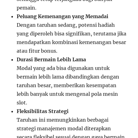
pemain.
Peluang Kemenangan yang Memadai
Dengan taruhan sedang, potensi hadiah
yang diperoleh bisa signifikan, terutama jika
mendapatkan kombinasi kemenangan besar
atau fitur bonus.
Durasi Bermain Lebih Lama
Modal yang ada bisa digunakan untuk
bermain lebih lama dibandingkan dengan
taruhan besar, memberikan kesempatan
lebih banyak untuk mengenal pola mesin
slot.
Fleksibilitas Strategi
Taruhan ini memungkinkan berbagai
strategi manajemen modal diterapkan
secara fleksibel sesuai dengan gaya bermain