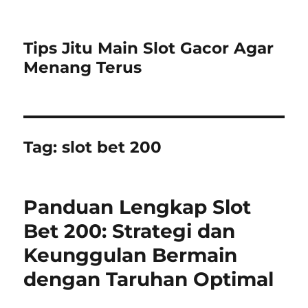
Tips Jitu Main Slot Gacor Agar
Menang Terus
Tag:
slot bet 200
Panduan Lengkap Slot
Bet 200: Strategi dan
Keunggulan Bermain
dengan Taruhan Optimal