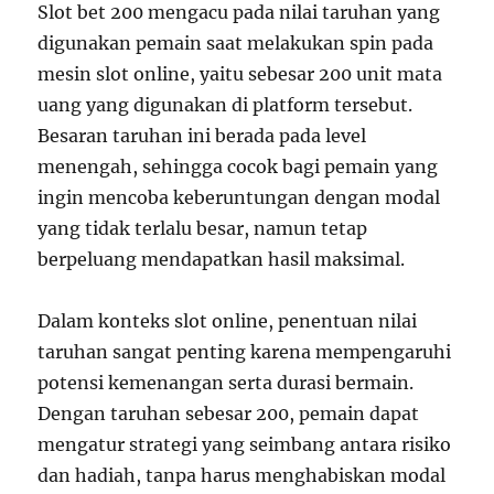
Slot bet 200 mengacu pada nilai taruhan yang
digunakan pemain saat melakukan spin pada
mesin slot online, yaitu sebesar 200 unit mata
uang yang digunakan di platform tersebut.
Besaran taruhan ini berada pada level
menengah, sehingga cocok bagi pemain yang
ingin mencoba keberuntungan dengan modal
yang tidak terlalu besar, namun tetap
berpeluang mendapatkan hasil maksimal.
Dalam konteks slot online, penentuan nilai
taruhan sangat penting karena mempengaruhi
potensi kemenangan serta durasi bermain.
Dengan taruhan sebesar 200, pemain dapat
mengatur strategi yang seimbang antara risiko
dan hadiah, tanpa harus menghabiskan modal