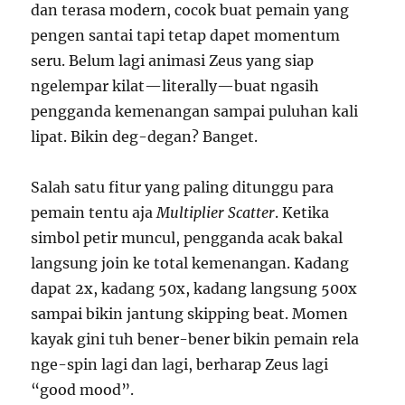
dan terasa modern, cocok buat pemain yang
pengen santai tapi tetap dapet momentum
seru. Belum lagi animasi Zeus yang siap
ngelempar kilat—literally—buat ngasih
pengganda kemenangan sampai puluhan kali
lipat. Bikin deg-degan? Banget.
Salah satu fitur yang paling ditunggu para
pemain tentu aja
Multiplier Scatter
. Ketika
simbol petir muncul, pengganda acak bakal
langsung join ke total kemenangan. Kadang
dapat 2x, kadang 50x, kadang langsung 500x
sampai bikin jantung skipping beat. Momen
kayak gini tuh bener-bener bikin pemain rela
nge-spin lagi dan lagi, berharap Zeus lagi
“good mood”.