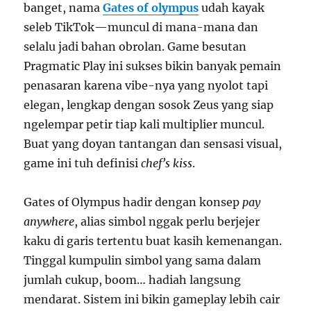
banget, nama
Gates of olympus
udah kayak
seleb TikTok—muncul di mana-mana dan
selalu jadi bahan obrolan. Game besutan
Pragmatic Play ini sukses bikin banyak pemain
penasaran karena vibe-nya yang nyolot tapi
elegan, lengkap dengan sosok Zeus yang siap
ngelempar petir tiap kali multiplier muncul.
Buat yang doyan tantangan dan sensasi visual,
game ini tuh definisi
chef’s kiss
.
Gates of Olympus hadir dengan konsep
pay
anywhere
, alias simbol nggak perlu berjejer
kaku di garis tertentu buat kasih kemenangan.
Tinggal kumpulin simbol yang sama dalam
jumlah cukup, boom… hadiah langsung
mendarat. Sistem ini bikin gameplay lebih cair