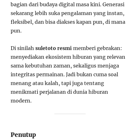
bagian dari budaya digital masa kini. Generasi
sekarang lebih suka pengalaman yang instan,
fleksibel, dan bisa diakses kapan pun, di mana
pun.
Di sinilah
suletoto resmi
memberi gebrakan:
menyediakan ekosistem hiburan yang relevan
sama kebutuhan zaman, sekaligus menjaga
integritas permainan. Jadi bukan cuma soal
menang atau kalah, tapi juga tentang
menikmati perjalanan di dunia hiburan
modern.
Penutup