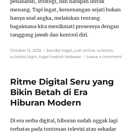
penasaran, strategi, dan harapan untuk
menang. Tapi ingat, kemenangan sejati bukan
hanya soal angka, melainkan tentang
bagaimana kita menikmati prosesnya dengan
tanggung jawab dan kontrol diri.
Posted
Tags
October 12, 2025
bandar togel
,
judi online
,
suletoto
,
on
on
suletoto login
,
togel hadiah terbesar
Leave a comment
Mene
Sensa
Baru
Ritme Digital Seru yang
dala
Dunia
Bikin Betah di Era
Digita
Hiburan Modern
Di era serba digital, hiburan sudah nggak lagi
terbatas pada tontonan televisi atau sekadar