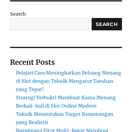
yang
Bikin
Search
Betah
di
SEARCH
Era
Hiburan
Modern
Recent Posts
Pelajari Cara Meningkatkan Peluang Menang
di Slot dengan Teknik Mengatur Taruhan
yang Tepat!
Strategi Terbukti Membuat Kamu Menang
Berkali-kali di Slot Online Modern
Teknik Menentukan Target Kemenangan
yang Realistis
Bagaimana Fitur Multi-Bayar Membuat