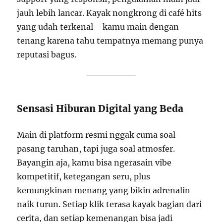
jauh lebih lancar. Kayak nongkrong di café hits
yang udah terkenal—kamu main dengan
tenang karena tahu tempatnya memang punya
reputasi bagus.
Sensasi Hiburan Digital yang Beda
Main di platform resmi nggak cuma soal
pasang taruhan, tapi juga soal atmosfer.
Bayangin aja, kamu bisa ngerasain vibe
kompetitif, ketegangan seru, plus
kemungkinan menang yang bikin adrenalin
naik turun. Setiap klik terasa kayak bagian dari
cerita, dan setiap kemenangan bisa jadi