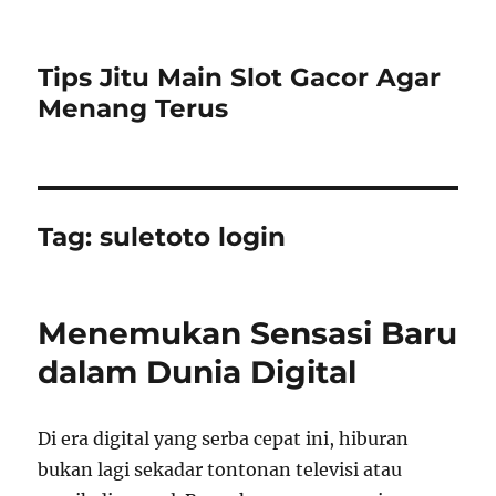
Tips Jitu Main Slot Gacor Agar
Menang Terus
Tag:
suletoto login
Menemukan Sensasi Baru
dalam Dunia Digital
Di era digital yang serba cepat ini, hiburan
bukan lagi sekadar tontonan televisi atau