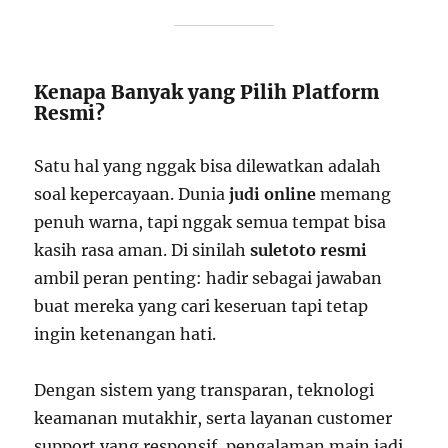
Kenapa Banyak yang Pilih Platform
Resmi?
Satu hal yang nggak bisa dilewatkan adalah
soal kepercayaan. Dunia
judi online
memang
penuh warna, tapi nggak semua tempat bisa
kasih rasa aman. Di sinilah
suletoto resmi
ambil peran penting: hadir sebagai jawaban
buat mereka yang cari keseruan tapi tetap
ingin ketenangan hati.
Dengan sistem yang transparan, teknologi
keamanan mutakhir, serta layanan customer
support yang responsif, pengalaman main jadi