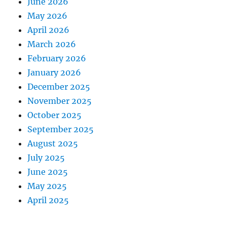
June 2026
May 2026
April 2026
March 2026
February 2026
January 2026
December 2025
November 2025
October 2025
September 2025
August 2025
July 2025
June 2025
May 2025
April 2025