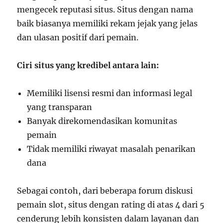
mengecek reputasi situs. Situs dengan nama
baik biasanya memiliki rekam jejak yang jelas
dan ulasan positif dari pemain.
Ciri situs yang kredibel antara lain:
Memiliki lisensi resmi dan informasi legal
yang transparan
Banyak direkomendasikan komunitas
pemain
Tidak memiliki riwayat masalah penarikan
dana
Sebagai contoh, dari beberapa forum diskusi
pemain slot, situs dengan rating di atas 4 dari 5
cenderung lebih konsisten dalam layanan dan