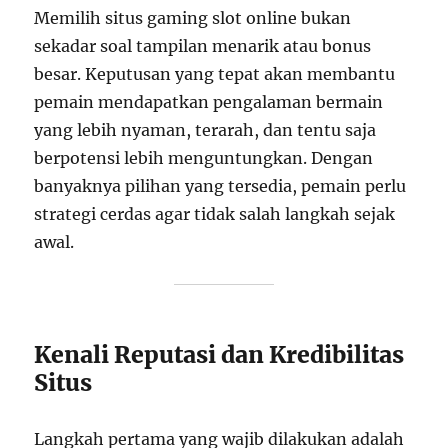
Memilih situs gaming slot online bukan
sekadar soal tampilan menarik atau bonus
besar. Keputusan yang tepat akan membantu
pemain mendapatkan pengalaman bermain
yang lebih nyaman, terarah, dan tentu saja
berpotensi lebih menguntungkan. Dengan
banyaknya pilihan yang tersedia, pemain perlu
strategi cerdas agar tidak salah langkah sejak
awal.
Kenali Reputasi dan Kredibilitas
Situs
Langkah pertama yang wajib dilakukan adalah