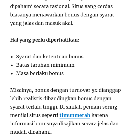
dipahami secara rasional. Situs yang cerdas
biasanya menawarkan bonus dengan syarat
yang jelas dan masuk akal.
Hal yang perlu diperhatikan:
Syarat dan ketentuan bonus
Batas taruhan minimum
Masa berlaku bonus
Misalnya, bonus dengan turnover 5x dianggap
lebih realistis dibandingkan bonus dengan
syarat terlalu tinggi. Di sinilah pemain sering
menilai situs seperti
timunmerah
karena
informasi bonusnya disajikan secara jelas dan
mudah dipahami.