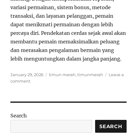
variasi permainan, sistem bonus, metode
transaksi, dan layanan pelanggan, pemain
dapat menikmati permainan dengan lebih
percaya diri. Pendekatan cerdas sejak awal akan
membantu pemain memaksimalkan peluang
dan merasakan pengalaman bermain yang
lebih menguntungkan dalam jangka panjang.
Posted
Tags
January 29, 2026
timun merah
,
timunmerah
Leave a
on
on
comment
Cara
Cerdas
Memilih
Situs
Gaming
Search
Slot
Online
SEARCH
agar