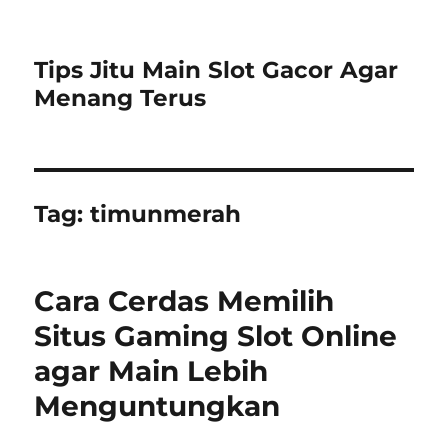
Tips Jitu Main Slot Gacor Agar
Menang Terus
Tag:
timunmerah
Cara Cerdas Memilih
Situs Gaming Slot Online
agar Main Lebih
Menguntungkan