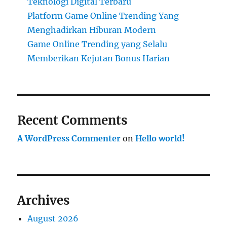
Teknologi Digital Terbaru
Platform Game Online Trending Yang
Menghadirkan Hiburan Modern
Game Online Trending yang Selalu
Memberikan Kejutan Bonus Harian
Recent Comments
A WordPress Commenter
on
Hello world!
Archives
August 2026