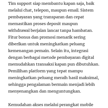
Tim support siap membantu kapan saja, baik
melalui chat, telepon, maupun email. Sistem
pembayaran yang transparan dan cepat
memastikan proses deposit maupun
withdrawal berjalan lancar tanpa hambatan.
Fitur bonus dan promosi menarik sering
diberikan untuk meningkatkan peluang
kemenangan pemain. Selain itu, integrasi
dengan berbagai metode pembayaran digital
memudahkan transaksi kapan pun dibutuhkan.
Pemilihan platform yang tepat mampu
meningkatkan peluang meraih hasil maksimal,
sehingga pengalaman bermain menjadi lebih
menyenangkan dan menguntungkan.
Kemudahan akses melalui perangkat mobile