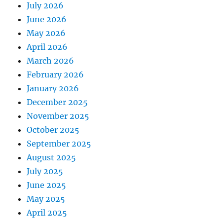
July 2026
June 2026
May 2026
April 2026
March 2026
February 2026
January 2026
December 2025
November 2025
October 2025
September 2025
August 2025
July 2025
June 2025
May 2025
April 2025