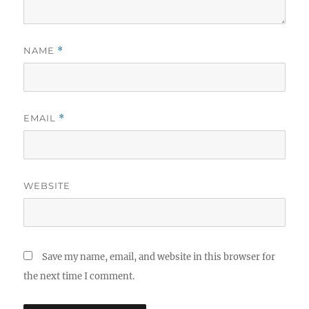
NAME
*
EMAIL
*
WEBSITE
Save my name, email, and website in this browser for
the next time I comment.