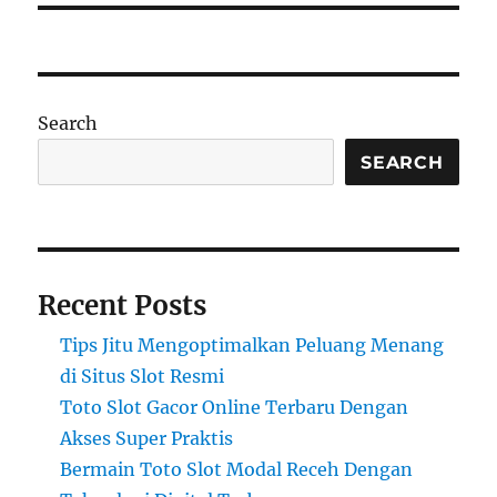
Search
SEARCH
Recent Posts
Tips Jitu Mengoptimalkan Peluang Menang
di Situs Slot Resmi
Toto Slot Gacor Online Terbaru Dengan
Akses Super Praktis
Bermain Toto Slot Modal Receh Dengan