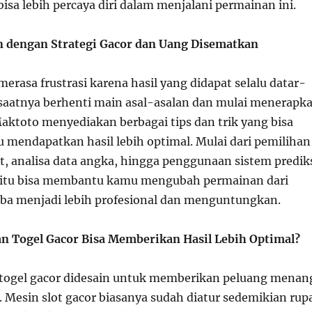
sa lebih percaya diri dalam menjalani permainan ini.
 dengan Strategi Gacor dan Uang Disematkan
rasa frustrasi karena hasil yang didapat selalu datar-
, saatnya berhenti main asal-asalan dan mulai menerapk
Maktoto menyediakan berbagai tips dan trik yang bisa
endapatkan hasil lebih optimal. Mulai dari pemilihan
t, analisa data angka, hingga penggunaan sistem predik
 itu bisa membantu kamu mengubah permainan dari
ba menjadi lebih profesional dan menguntungkan.
n Togel Gacor Bisa Memberikan Hasil Lebih Optimal?
 togel gacor didesain untuk memberikan peluang menan
. Mesin slot gacor biasanya sudah diatur sedemikian rup