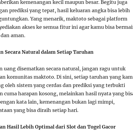
berikan kemenangan kecil maupun besar. Begitu juga
gan prediksi yang tepat, hasil keluaran angka bisa lebih
guntungkan. Yang menarik, maktoto sebagai platform
yediakan akses ke semua fitur ini agar kamu bisa berma
 dan aman.
n Secara Natural dalam Setiap Taruhan
n uang disematkan secara natural, jangan ragu untuk
n komunitas maktoto. Di sini, setiap taruhan yang ka
g oleh sistem yang cerdas dan prediksi yang terbukti
kan cuma harapan kosong, melainkan hasil nyata yang bis
engan kata lain, kemenangan bukan lagi mimpi,
aan yang bisa diraih setiap hari.
n Hasil Lebih Optimal dari Slot dan Togel Gacor