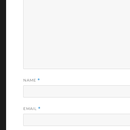
NAME
*
EMAIL
*