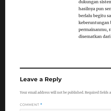
dukungan sistem
hasilnya pun se
berlalu begitu s
keberuntungan b
permainanmu, r
disematkan dari
Leave a Reply
Your email address will not be published.
Required fields
COMMENT
*