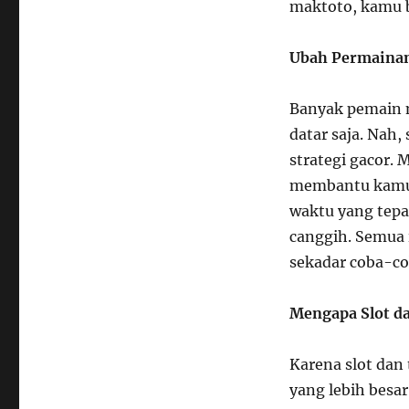
maktoto, kamu bi
Ubah Permainan
Banyak pemain me
datar saja. Nah
strategi gacor. 
membantu kamu m
waktu yang tepa
canggih. Semua
sekadar coba-co
Mengapa Slot da
Karena slot dan
yang lebih besar