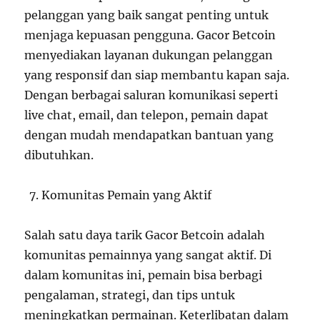
pelanggan yang baik sangat penting untuk
menjaga kepuasan pengguna. Gacor Betcoin
menyediakan layanan dukungan pelanggan
yang responsif dan siap membantu kapan saja.
Dengan berbagai saluran komunikasi seperti
live chat, email, dan telepon, pemain dapat
dengan mudah mendapatkan bantuan yang
dibutuhkan.
Komunitas Pemain yang Aktif
Salah satu daya tarik Gacor Betcoin adalah
komunitas pemainnya yang sangat aktif. Di
dalam komunitas ini, pemain bisa berbagi
pengalaman, strategi, dan tips untuk
meningkatkan permainan. Keterlibatan dalam