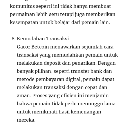
komunitas seperti ini tidak hanya membuat
permainan lebih seru tetapi juga memberikan
kesempatan untuk belajar dari pemain lain.
Kemudahan Transaksi
Gacor Betcoin menawarkan sejumlah cara
transaksi yang memudahkan pemain untuk
melakukan deposit dan penarikan. Dengan
banyak pilihan, seperti transfer bank dan
metode pembayaran digital, pemain dapat
melakukan transaksi dengan cepat dan
aman. Proses yang efisien ini menjamin
bahwa pemain tidak perlu menunggu lama
untuk menikmati hasil kemenangan
mereka.