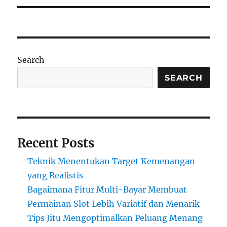
Search
SEARCH
Recent Posts
Teknik Menentukan Target Kemenangan
yang Realistis
Bagaimana Fitur Multi-Bayar Membuat
Permainan Slot Lebih Variatif dan Menarik
Tips Jitu Mengoptimalkan Peluang Menang