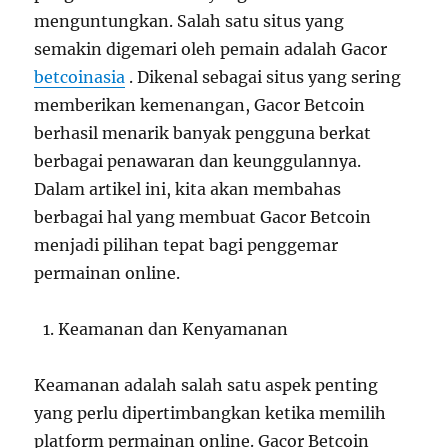
menguntungkan. Salah satu situs yang
semakin digemari oleh pemain adalah Gacor
betcoinasia
. Dikenal sebagai situs yang sering
memberikan kemenangan, Gacor Betcoin
berhasil menarik banyak pengguna berkat
berbagai penawaran dan keunggulannya.
Dalam artikel ini, kita akan membahas
berbagai hal yang membuat Gacor Betcoin
menjadi pilihan tepat bagi penggemar
permainan online.
Keamanan dan Kenyamanan
Keamanan adalah salah satu aspek penting
yang perlu dipertimbangkan ketika memilih
platform permainan online. Gacor Betcoin