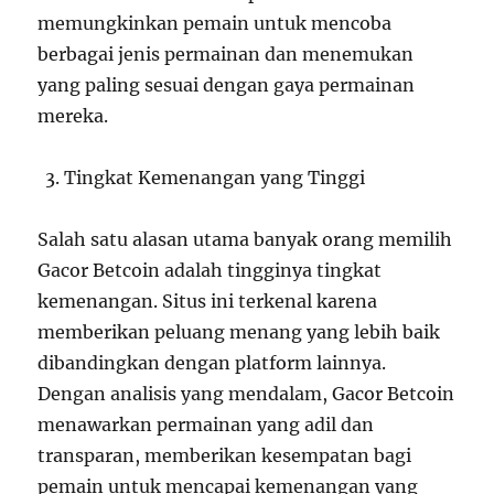
memungkinkan pemain untuk mencoba
berbagai jenis permainan dan menemukan
yang paling sesuai dengan gaya permainan
mereka.
Tingkat Kemenangan yang Tinggi
Salah satu alasan utama banyak orang memilih
Gacor Betcoin adalah tingginya tingkat
kemenangan. Situs ini terkenal karena
memberikan peluang menang yang lebih baik
dibandingkan dengan platform lainnya.
Dengan analisis yang mendalam, Gacor Betcoin
menawarkan permainan yang adil dan
transparan, memberikan kesempatan bagi
pemain untuk mencapai kemenangan yang