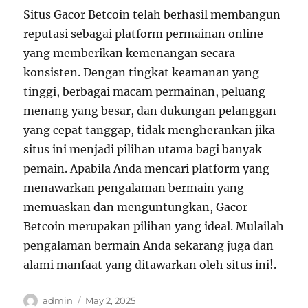
Situs Gacor Betcoin telah berhasil membangun
reputasi sebagai platform permainan online
yang memberikan kemenangan secara
konsisten. Dengan tingkat keamanan yang
tinggi, berbagai macam permainan, peluang
menang yang besar, dan dukungan pelanggan
yang cepat tanggap, tidak mengherankan jika
situs ini menjadi pilihan utama bagi banyak
pemain. Apabila Anda mencari platform yang
menawarkan pengalaman bermain yang
memuaskan dan menguntungkan, Gacor
Betcoin merupakan pilihan yang ideal. Mulailah
pengalaman bermain Anda sekarang juga dan
alami manfaat yang ditawarkan oleh situs ini!.
Author
Posted
admin
May 2, 2025