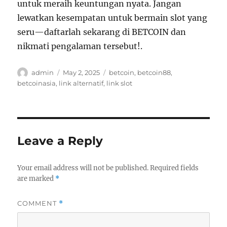
untuk meraih keuntungan nyata. Jangan
lewatkan kesempatan untuk bermain slot yang
seru—daftarlah sekarang di BETCOIN dan
nikmati pengalaman tersebut!.
Author
Posted
Tags
admin
May 2, 2025
betcoin
,
betcoin88
,
on
betcoinasia
,
link alternatif
,
link slot
Leave a Reply
Your email address will not be published.
Required fields
are marked
*
COMMENT
*