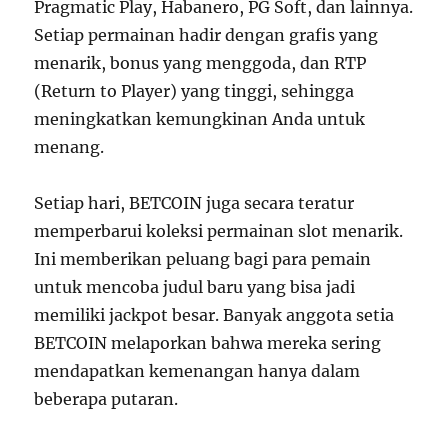
Pragmatic Play, Habanero, PG Soft, dan lainnya.
Setiap permainan hadir dengan grafis yang
menarik, bonus yang menggoda, dan RTP
(Return to Player) yang tinggi, sehingga
meningkatkan kemungkinan Anda untuk
menang.
Setiap hari, BETCOIN juga secara teratur
memperbarui koleksi permainan slot menarik.
Ini memberikan peluang bagi para pemain
untuk mencoba judul baru yang bisa jadi
memiliki jackpot besar. Banyak anggota setia
BETCOIN melaporkan bahwa mereka sering
mendapatkan kemenangan hanya dalam
beberapa putaran.