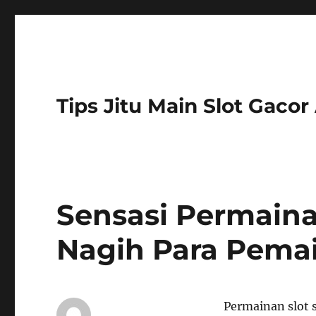
Tips Jitu Main Slot Gaco
Sensasi Permaina
Nagih Para Pema
Permainan slot s