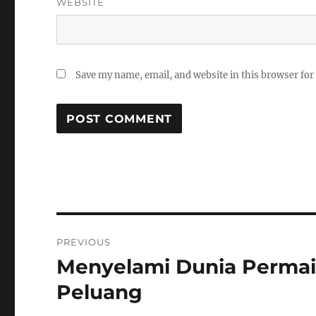
WEBSITE
Save my name, email, and website in this browser for
Post
PREVIOUS
navigation
Menyelami Dunia Permaina
Previous
post:
Peluang