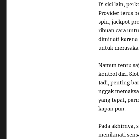
Di sisi lain, pe
Provider terus 
spin, jackpot p
ribuan cara unt
diminati karena
untuk merasak
Namun tentu saj
kontrol diri. S
Jadi, penting b
nggak memaksak
yang tepat, perm
kapan pun.
Pada akhirnya, 
menikmati sensa