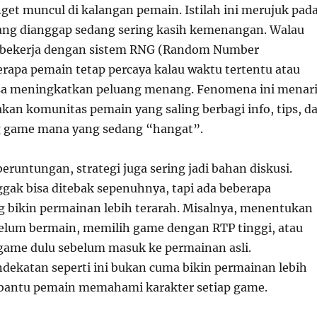
get muncul di kalangan pemain. Istilah ini merujuk pad
ang dianggap sedang sering kasih kemenangan. Walau
t bekerja dengan sistem RNG (Random Number
erapa pemain tetap percaya kalau waktu tertentu atau
isa meningkatkan peluang menang. Fenomena ini menar
kan komunitas pemain yang saling berbagi info, tips, d
g game mana yang sedang “hangat”.
beruntungan, strategi juga sering jadi bahan diskusi.
gak bisa ditebak sepenuhnya, tapi ada beberapa
 bikin permainan lebih terarah. Misalnya, menentukan
elum bermain, memilih game dengan RTP tinggi, atau
ame dulu sebelum masuk ke permainan asli.
ekatan seperti ini bukan cuma bikin permainan lebih
 bantu pemain memahami karakter setiap game.