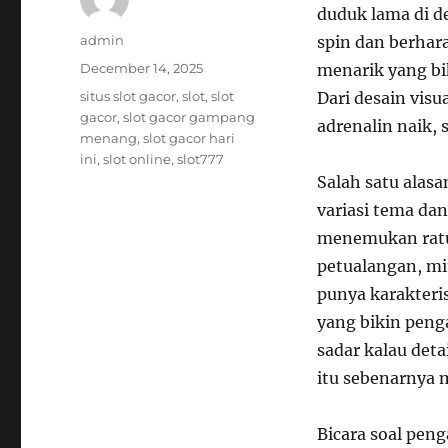
duduk lama di d
Author
admin
spin dan berhar
Posted
December 14, 2025
menarik yang bi
on
Tags
situs slot gacor
,
slot
,
slot
Dari desain visu
gacor
,
slot gacor gampang
adrenalin naik, 
menang
,
slot gacor hari
ini
,
slot online
,
slot777
Salah satu alasa
variasi tema dan
menemukan ratus
petualangan, mit
punya karakteris
yang bikin peng
sadar kalau deta
itu sebenarnya 
Bicara soal pen