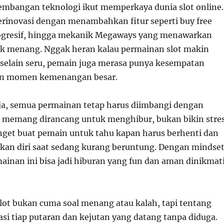
rkembangan teknologi ikut memperkaya dunia slot online.
berinovasi dengan menambahkan fitur seperti buy free
rogresif, hingga mekanik Megaways yang menawarkan
uk menang. Nggak heran kalau permainan slot makin
 selain seru, pemain juga merasa punya kesempatan
an momen kemenangan besar.
a, semua permainan tetap harus diimbangi dengan
lot memang dirancang untuk menghibur, bukan bikin stres
anget buat pemain untuk tahu kapan harus berhenti dan
an diri saat sedang kurang beruntung. Dengan mindse
ainan ini bisa jadi hiburan yang fun dan aman dinikmat
slot bukan cuma soal menang atau kalah, tapi tentang
si tiap putaran dan kejutan yang datang tanpa diduga.