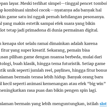
epan layar. Meski terlihat simpel—tinggal pencet tombo
ap kombinasi simbol cocok—nyatanya ada banyak hal
kin game satu ini nggak pernah kehilangan pesonanya.
al yang makin estetik sampai efek suara yang bikin
slot tetap jadi primadona di dunia permainan digital.
n kenapa slot selalu ramai dimainkan adalah karena
 fitur yang super kreatif. Sekarang, pemain bisa
an pilihan game dengan nuansa berbeda, mulai dari
ologi, buah klasik, hingga tema futuristik. Setiap game
tik unik seperti jumlah reel, paylines, hingga fitur bonu
alaman bermain terasa lebih hidup. Banyak orang baru
il kecil seperti animasi kemenangan atau efek “big win”
meningkatkan rasa puas dan bikin pengen spin lagi.
galaman bermain yang lebih menguntungkan, istilah
slot