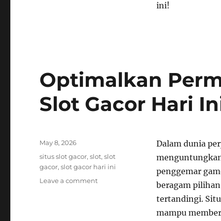
ini!
Optimalkan Per
Slot Gacor Hari I
Posted
May 8, 2026
Dalam dunia pe
on
Tags
situs slot gacor
,
slot
,
slot
menguntungkan s
gacor
,
slot gacor hari ini
penggemar game
on
Leave a comment
beragam pilihan
Optimalkan
tertandingi. Sit
Permainan
Anda
mampu memberi