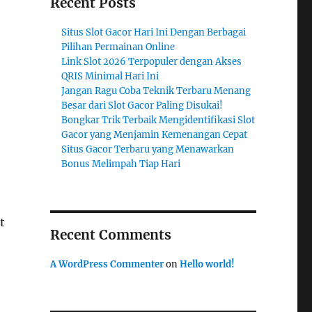
Recent Posts
Situs Slot Gacor Hari Ini Dengan Berbagai
Pilihan Permainan Online
Link Slot 2026 Terpopuler dengan Akses
QRIS Minimal Hari Ini
Jangan Ragu Coba Teknik Terbaru Menang
Besar dari Slot Gacor Paling Disukai!
Bongkar Trik Terbaik Mengidentifikasi Slot
Gacor yang Menjamin Kemenangan Cepat
Situs Gacor Terbaru yang Menawarkan
Bonus Melimpah Tiap Hari
t
Recent Comments
A WordPress Commenter
on
Hello world!