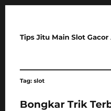
Tips Jitu Main Slot Gaco
Tag:
slot
Bongkar Trik Ter