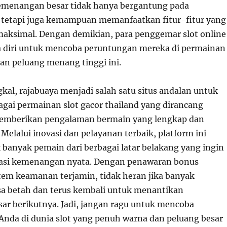
emenangan besar tidak hanya bergantung pada
 tetapi juga kemampuan memanfaatkan fitur-fitur yang
 maksimal. Dengan demikian, para penggemar slot online
 diri untuk mencoba peruntungan mereka di permainan
n peluang menang tinggi ini.
kal, rajabuaya menjadi salah satu situs andalan untuk
gai permainan slot gacor thailand yang dirancang
emberikan pengalaman bermain yang lengkap dan
elalui inovasi dan pelayanan terbaik, platform ini
anyak pemain dari berbagai latar belakang yang ingin
asi kemenangan nyata. Dengan penawaran bonus
tem keamanan terjamin, tidak heran jika banyak
a betah dan terus kembali untuk menantikan
r berikutnya. Jadi, jangan ragu untuk mencoba
nda di dunia slot yang penuh warna dan peluang besar