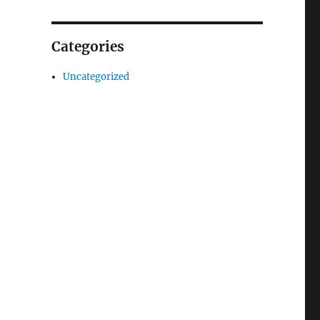
Categories
Uncategorized