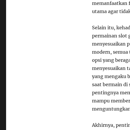
memanfaatkan fi
utama agar tida
Selain itu, keh
permainan slot
menyesuaikan pi
modern, semua t
opsi yang berag
menyesuaikan ta
yang mengaku b
saat bermain di 
pentingnya memi
mampu memberi
menguntungkan
Akhirnya, pentin