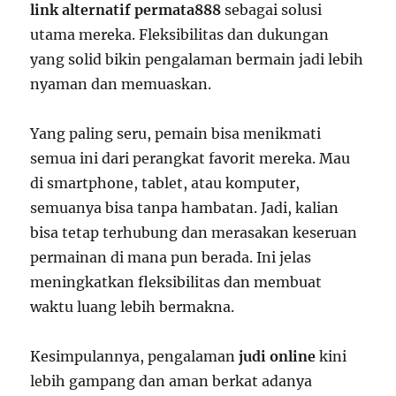
link alternatif permata888
sebagai solusi
utama mereka. Fleksibilitas dan dukungan
yang solid bikin pengalaman bermain jadi lebih
nyaman dan memuaskan.
Yang paling seru, pemain bisa menikmati
semua ini dari perangkat favorit mereka. Mau
di smartphone, tablet, atau komputer,
semuanya bisa tanpa hambatan. Jadi, kalian
bisa tetap terhubung dan merasakan keseruan
permainan di mana pun berada. Ini jelas
meningkatkan fleksibilitas dan membuat
waktu luang lebih bermakna.
Kesimpulannya, pengalaman
judi online
kini
lebih gampang dan aman berkat adanya