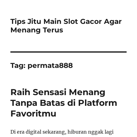
Tips Jitu Main Slot Gacor Agar
Menang Terus
Tag:
permata888
Raih Sensasi Menang
Tanpa Batas di Platform
Favoritmu
Di era digital sekarang, hiburan nggak lagi