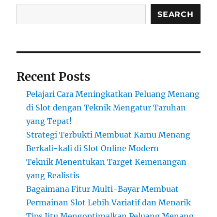
di
Platform
SEARCH
Favoritmu
Recent Posts
Pelajari Cara Meningkatkan Peluang Menang
di Slot dengan Teknik Mengatur Taruhan
yang Tepat!
Strategi Terbukti Membuat Kamu Menang
Berkali-kali di Slot Online Modern
Teknik Menentukan Target Kemenangan
yang Realistis
Bagaimana Fitur Multi-Bayar Membuat
Permainan Slot Lebih Variatif dan Menarik
Tips Jitu Mengoptimalkan Peluang Menang