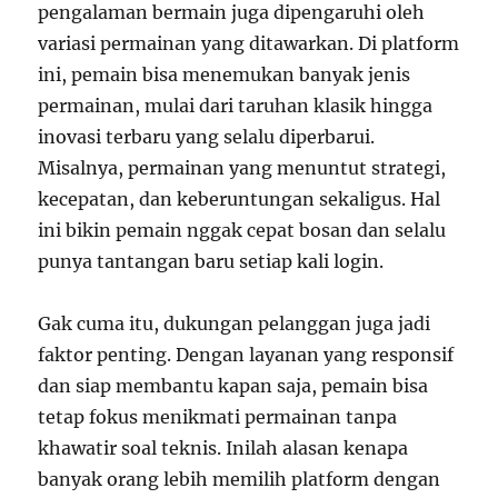
pengalaman bermain juga dipengaruhi oleh
variasi permainan yang ditawarkan. Di platform
ini, pemain bisa menemukan banyak jenis
permainan, mulai dari taruhan klasik hingga
inovasi terbaru yang selalu diperbarui.
Misalnya, permainan yang menuntut strategi,
kecepatan, dan keberuntungan sekaligus. Hal
ini bikin pemain nggak cepat bosan dan selalu
punya tantangan baru setiap kali login.
Gak cuma itu, dukungan pelanggan juga jadi
faktor penting. Dengan layanan yang responsif
dan siap membantu kapan saja, pemain bisa
tetap fokus menikmati permainan tanpa
khawatir soal teknis. Inilah alasan kenapa
banyak orang lebih memilih platform dengan