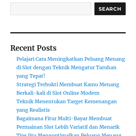
di
Platform
SEARCH
Favoritmu
Recent Posts
Pelajari Cara Meningkatkan Peluang Menang
di Slot dengan Teknik Mengatur Taruhan
yang Tepat!
Strategi Terbukti Membuat Kamu Menang
Berkali-kali di Slot Online Modern
Teknik Menentukan Target Kemenangan
yang Realistis
Bagaimana Fitur Multi-Bayar Membuat
Permainan Slot Lebih Variatif dan Menarik
Tips Jitu Mengoptimalkan Peluang Menang