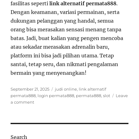
fasilitas seperti
link alternatif permata888
.
Dengan keamanan, variasi permainan, serta
dukungan pelanggan yang handal, semua
orang bisa merasakan sensasi menang tanpa
batas. Jadi, buat kalian yang pengen mencoba
atau sekadar merasakan adrenalin baru,
platform ini bisa jadi pilihan utama. Tetap
santai, tetap seru, dan nikmati pengalaman
bermain yang menyenangkan!
Posted
Tags
September 21, 2025
judi online
,
link alternatif
on
permata888
,
login permata888
,
permata888
,
slot
Leave
on
a comment
Raih
Sensasi
Menang
Tanpa
Batas
Search