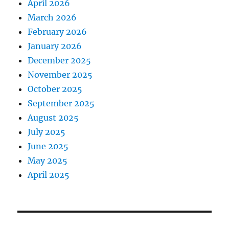
April 2026
March 2026
February 2026
January 2026
December 2025
November 2025
October 2025
September 2025
August 2025
July 2025
June 2025
May 2025
April 2025