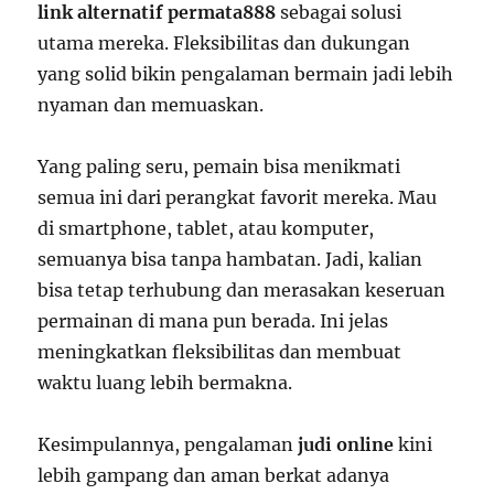
link alternatif permata888
sebagai solusi
utama mereka. Fleksibilitas dan dukungan
yang solid bikin pengalaman bermain jadi lebih
nyaman dan memuaskan.
Yang paling seru, pemain bisa menikmati
semua ini dari perangkat favorit mereka. Mau
di smartphone, tablet, atau komputer,
semuanya bisa tanpa hambatan. Jadi, kalian
bisa tetap terhubung dan merasakan keseruan
permainan di mana pun berada. Ini jelas
meningkatkan fleksibilitas dan membuat
waktu luang lebih bermakna.
Kesimpulannya, pengalaman
judi online
kini
lebih gampang dan aman berkat adanya