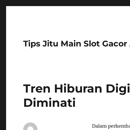
Tips Jitu Main Slot Gaco
Tren Hiburan Dig
Diminati
Dalam perkemban