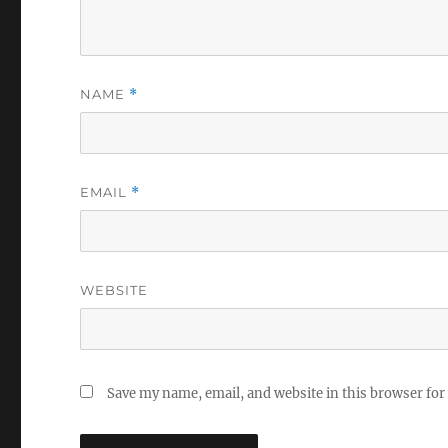
NAME
*
EMAIL
*
WEBSITE
Save my name, email, and website in this browser for