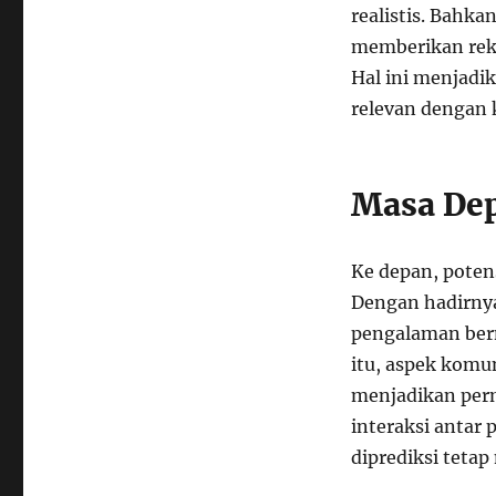
realistis. Bahk
memberikan rek
Hal ini menjadi
relevan dengan
Masa Dep
Ke depan, poten
Dengan hadirnya 
pengalaman berm
itu, aspek komu
menjadikan perm
interaksi antar
diprediksi tetap