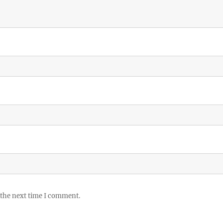
 the next time I comment.