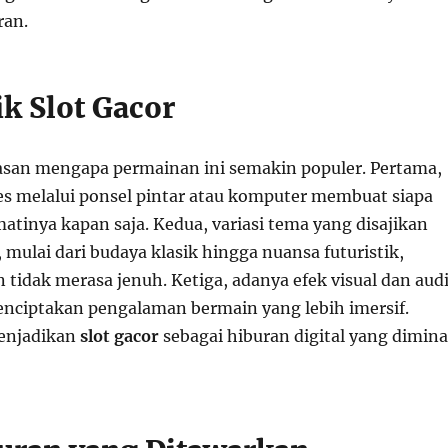
ran.
ik Slot Gacor
asan mengapa permainan ini semakin populer. Pertama,
 melalui ponsel pintar atau komputer membuat siapa
atinya kapan saja. Kedua, variasi tema yang disajikan
mulai dari budaya klasik hingga nuansa futuristik,
 tidak merasa jenuh. Ketiga, adanya efek visual dan aud
ciptakan pengalaman bermain yang lebih imersif.
menjadikan
slot gacor
sebagai hiburan digital yang dimina