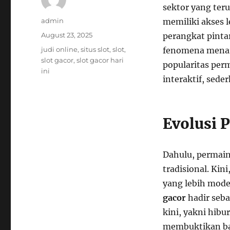
sektor yang ter
Author
admin
memiliki akses 
Posted
August 23, 2025
perangkat pinta
on
Tags
judi online
,
situs slot
,
slot
,
fenomena menari
slot gacor
,
slot gacor hari
popularitas pe
ini
interaktif, sede
Evolusi 
Dahulu, permaina
tradisional. Kin
yang lebih mode
gacor
hadir seb
kini, yakni hibu
membuktikan ba