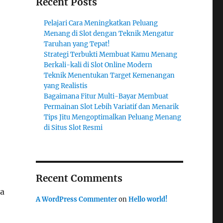
Recent Posts
Pelajari Cara Meningkatkan Peluang
Menang di Slot dengan Teknik Mengatur
Taruhan yang Tepat!
Strategi Terbukti Membuat Kamu Menang
Berkali-kali di Slot Online Modern
Teknik Menentukan Target Kemenangan
yang Realistis
Bagaimana Fitur Multi-Bayar Membuat
Permainan Slot Lebih Variatif dan Menarik
Tips Jitu Mengoptimalkan Peluang Menang
di Situs Slot Resmi
Recent Comments
sa
A WordPress Commenter
on
Hello world!