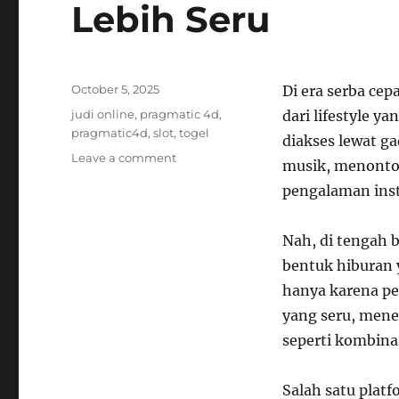
Lebih Seru
Posted
October 5, 2025
Di era serba cep
on
Tags
judi online
,
pragmatic 4d
,
dari lifestyle y
pragmatic4d
,
slot
,
togel
diakses lewat ga
on
Leave a comment
musik, menonto
Ritme
pengalaman insta
Hiburan
Digital
yang
Nah, di tengah b
Bikin
bentuk hiburan 
Hidup
Lebih
hanya karena pe
Seru
yang seru, mene
seperti kombina
Salah satu plat