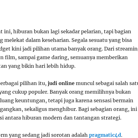
at ini, hiburan bukan lagi sekadar pelarian, tapi bagian
ang melekat dalam keseharian. Segala sesuatu yang bisa
dget kini jadi pilihan utama banyak orang. Dari streami
n film, sampai game daring, semuanya memberikan
n yang bikin hari lebih hidup.
erbagai pilihan itu,
judi online
muncul sebagai salah sat
yang cukup populer. Banyak orang memilihnya bukan
luang keuntungan, tetapi juga karena sensasi bermain
gangkan, sekaligus menghibur. Bagi sebagian orang, ini
si antara hiburan modern dan tantangan strategi.
form yang sedang jadi sorotan adalah
pragmatic4d
.