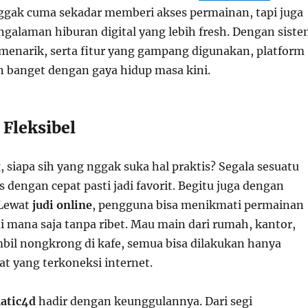
gak cuma sekadar memberi akses permainan, tapi juga
alaman hiburan digital yang lebih fresh. Dengan sist
menarik, serta fitur yang gampang digunakan, platform
an banget dengan gaya hidup masa kini.
 Fleksibel
 siapa sih yang nggak suka hal praktis? Segala sesuatu
s dengan cepat pasti jadi favorit. Begitu juga dengan
 Lewat
judi online
, pengguna bisa menikmati permainan
i mana saja tanpa ribet. Mau main dari rumah, kantor,
bil nongkrong di kafe, semua bisa dilakukan hanya
t yang terkoneksi internet.
atic4d
hadir dengan keunggulannya. Dari segi