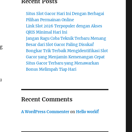
Recent Posts
Situs Slot Gacor Hari Ini Dengan Berbagai
Pilihan Permainan Online
Link Slot 2026 Terpopuler dengan Akses
QRIS Minimal Hari Ini
Jangan Ragu Coba Teknik Terbaru Menang
Besar dari Slot Gacor Paling Disukai!
ng
Bongkar Trik Terbaik Mengidentifikasi Slot
Gacor yang Menjamin Kemenangan Cepat
Situs Gacor Terbaru yang Menawarkan
Bonus Melimpah Tiap Hari
u
Recent Comments
A WordPress Commenter
on
Hello world!