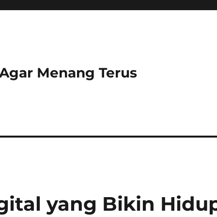
r Agar Menang Terus
gital yang Bikin Hidu