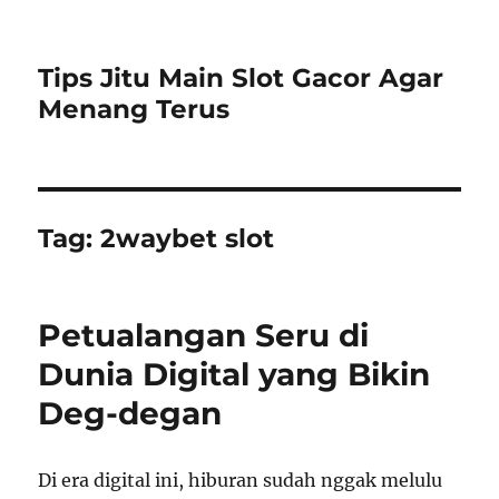
Tips Jitu Main Slot Gacor Agar
Menang Terus
Tag:
2waybet slot
Petualangan Seru di
Dunia Digital yang Bikin
Deg-degan
Di era digital ini, hiburan sudah nggak melulu