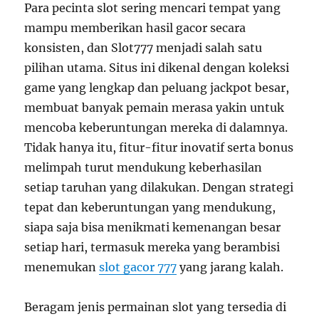
Para pecinta slot sering mencari tempat yang
mampu memberikan hasil gacor secara
konsisten, dan Slot777 menjadi salah satu
pilihan utama. Situs ini dikenal dengan koleksi
game yang lengkap dan peluang jackpot besar,
membuat banyak pemain merasa yakin untuk
mencoba keberuntungan mereka di dalamnya.
Tidak hanya itu, fitur-fitur inovatif serta bonus
melimpah turut mendukung keberhasilan
setiap taruhan yang dilakukan. Dengan strategi
tepat dan keberuntungan yang mendukung,
siapa saja bisa menikmati kemenangan besar
setiap hari, termasuk mereka yang berambisi
menemukan
slot gacor 777
yang jarang kalah.
Beragam jenis permainan slot yang tersedia di