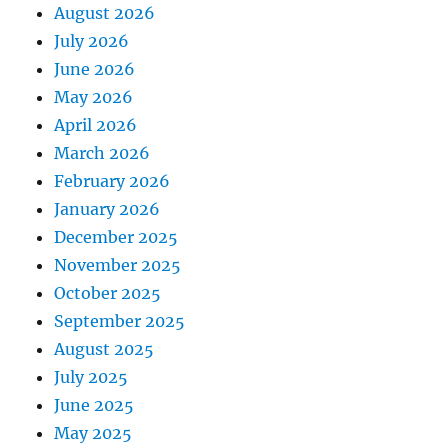
August 2026
July 2026
June 2026
May 2026
April 2026
March 2026
February 2026
January 2026
December 2025
November 2025
October 2025
September 2025
August 2025
July 2025
June 2025
May 2025