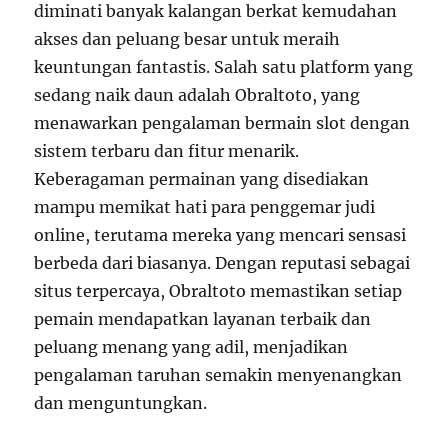
diminati banyak kalangan berkat kemudahan
akses dan peluang besar untuk meraih
keuntungan fantastis. Salah satu platform yang
sedang naik daun adalah Obraltoto, yang
menawarkan pengalaman bermain slot dengan
sistem terbaru dan fitur menarik.
Keberagaman permainan yang disediakan
mampu memikat hati para penggemar judi
online, terutama mereka yang mencari sensasi
berbeda dari biasanya. Dengan reputasi sebagai
situs terpercaya, Obraltoto memastikan setiap
pemain mendapatkan layanan terbaik dan
peluang menang yang adil, menjadikan
pengalaman taruhan semakin menyenangkan
dan menguntungkan.