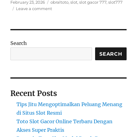
Posted
Tags
February 23, 2026
obraltoto
,
slot
,
slot gacor 777
,
slot777
on
on
Leave a comment
Slot
yang
Memberi
Banyak
Kesempatan
Search
Menang
SEARCH
Recent Posts
Tips Jitu Mengoptimalkan Peluang Menang
di Situs Slot Resmi
Toto Slot Gacor Online Terbaru Dengan
Akses Super Praktis