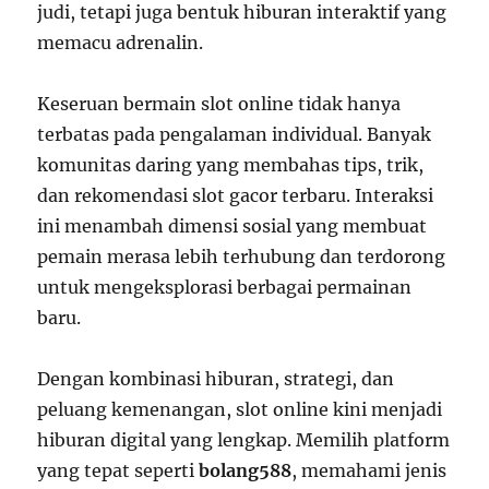
judi, tetapi juga bentuk hiburan interaktif yang
memacu adrenalin.
Keseruan bermain slot online tidak hanya
terbatas pada pengalaman individual. Banyak
komunitas daring yang membahas tips, trik,
dan rekomendasi slot gacor terbaru. Interaksi
ini menambah dimensi sosial yang membuat
pemain merasa lebih terhubung dan terdorong
untuk mengeksplorasi berbagai permainan
baru.
Dengan kombinasi hiburan, strategi, dan
peluang kemenangan, slot online kini menjadi
hiburan digital yang lengkap. Memilih platform
yang tepat seperti
bolang588
, memahami jenis