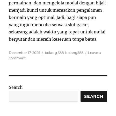
permainan, dan mengelola modal dengan bijak
menjadi kunci untuk merasakan pengalaman
bermain yang optimal. Jadi, bagi siapa pun
yang ingin mencoba sensasi slot gacor,
sekarang adalah waktu yang tepat untuk mulai
berputar dan meraih keseruan tanpa batas.
Posted
Tags
December 17, 2025
bolang 588
,
bolang588
Leave a
on
on
comment
Sensasi
Bermain
Slot
Online
yang
Search
Bikin
Ketagihan
SEARCH