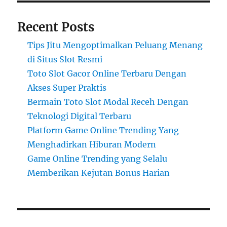
Recent Posts
Tips Jitu Mengoptimalkan Peluang Menang
di Situs Slot Resmi
Toto Slot Gacor Online Terbaru Dengan
Akses Super Praktis
Bermain Toto Slot Modal Receh Dengan
Teknologi Digital Terbaru
Platform Game Online Trending Yang
Menghadirkan Hiburan Modern
Game Online Trending yang Selalu
Memberikan Kejutan Bonus Harian