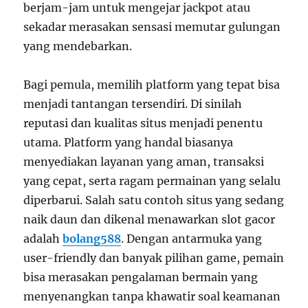
berjam-jam untuk mengejar jackpot atau
sekadar merasakan sensasi memutar gulungan
yang mendebarkan.
Bagi pemula, memilih platform yang tepat bisa
menjadi tantangan tersendiri. Di sinilah
reputasi dan kualitas situs menjadi penentu
utama. Platform yang handal biasanya
menyediakan layanan yang aman, transaksi
yang cepat, serta ragam permainan yang selalu
diperbarui. Salah satu contoh situs yang sedang
naik daun dan dikenal menawarkan slot gacor
adalah
bolang588
. Dengan antarmuka yang
user-friendly dan banyak pilihan game, pemain
bisa merasakan pengalaman bermain yang
menyenangkan tanpa khawatir soal keamanan