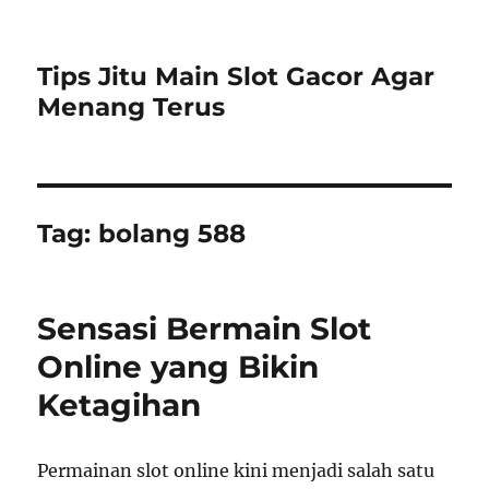
Tips Jitu Main Slot Gacor Agar
Menang Terus
Tag:
bolang 588
Sensasi Bermain Slot
Online yang Bikin
Ketagihan
Permainan slot online kini menjadi salah satu