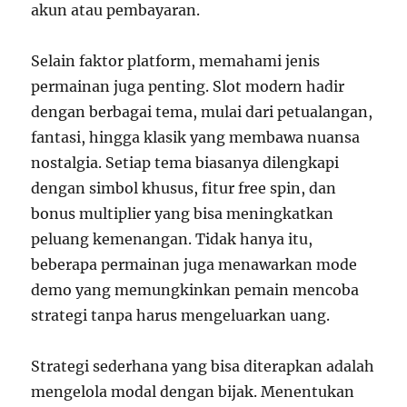
akun atau pembayaran.
Selain faktor platform, memahami jenis
permainan juga penting. Slot modern hadir
dengan berbagai tema, mulai dari petualangan,
fantasi, hingga klasik yang membawa nuansa
nostalgia. Setiap tema biasanya dilengkapi
dengan simbol khusus, fitur free spin, dan
bonus multiplier yang bisa meningkatkan
peluang kemenangan. Tidak hanya itu,
beberapa permainan juga menawarkan mode
demo yang memungkinkan pemain mencoba
strategi tanpa harus mengeluarkan uang.
Strategi sederhana yang bisa diterapkan adalah
mengelola modal dengan bijak. Menentukan