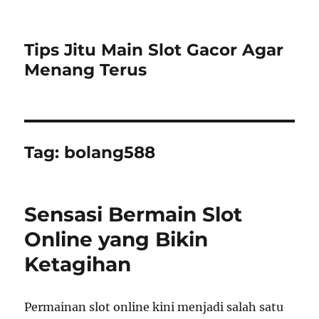
Tips Jitu Main Slot Gacor Agar
Menang Terus
Tag:
bolang588
Sensasi Bermain Slot
Online yang Bikin
Ketagihan
Permainan slot online kini menjadi salah satu