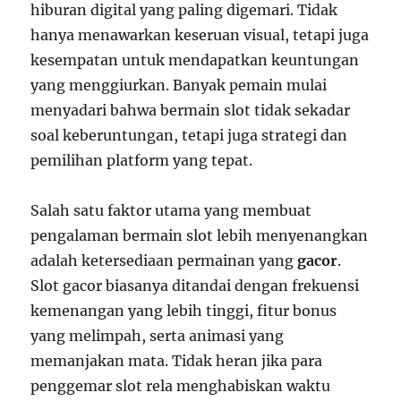
hiburan digital yang paling digemari. Tidak
hanya menawarkan keseruan visual, tetapi juga
kesempatan untuk mendapatkan keuntungan
yang menggiurkan. Banyak pemain mulai
menyadari bahwa bermain slot tidak sekadar
soal keberuntungan, tetapi juga strategi dan
pemilihan platform yang tepat.
Salah satu faktor utama yang membuat
pengalaman bermain slot lebih menyenangkan
adalah ketersediaan permainan yang
gacor
.
Slot gacor biasanya ditandai dengan frekuensi
kemenangan yang lebih tinggi, fitur bonus
yang melimpah, serta animasi yang
memanjakan mata. Tidak heran jika para
penggemar slot rela menghabiskan waktu