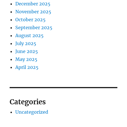
December 2025
November 2025
October 2025
September 2025
August 2025
July 2025
June 2025
May 2025
April 2025
Categories
Uncategorized