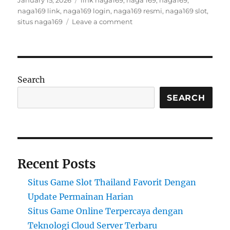
January 15, 2026
link naga169
,
naga 169
,
naga169
,
on
naga169 link
,
naga169 login
,
naga169 resmi
,
naga169 slot
,
on
situs naga169
Leave a comment
Slot
Gacor
Terfavorit
dengan
Winrate
Search
Tinggi
SEARCH
Recent Posts
Situs Game Slot Thailand Favorit Dengan
Update Permainan Harian
Situs Game Online Terpercaya dengan
Teknologi Cloud Server Terbaru