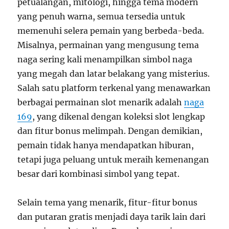
petualangan, mitologi, hingga tema modern
yang penuh warna, semua tersedia untuk
memenuhi selera pemain yang berbeda-beda.
Misalnya, permainan yang mengusung tema
naga sering kali menampilkan simbol naga
yang megah dan latar belakang yang misterius.
Salah satu platform terkenal yang menawarkan
berbagai permainan slot menarik adalah
naga
169
, yang dikenal dengan koleksi slot lengkap
dan fitur bonus melimpah. Dengan demikian,
pemain tidak hanya mendapatkan hiburan,
tetapi juga peluang untuk meraih kemenangan
besar dari kombinasi simbol yang tepat.
Selain tema yang menarik, fitur-fitur bonus
dan putaran gratis menjadi daya tarik lain dari