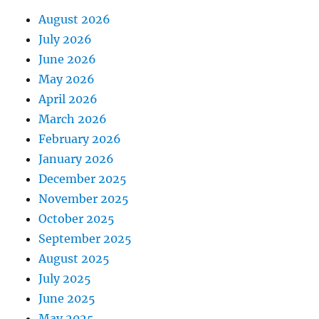
August 2026
July 2026
June 2026
May 2026
April 2026
March 2026
February 2026
January 2026
December 2025
November 2025
October 2025
September 2025
August 2025
July 2025
June 2025
May 2025