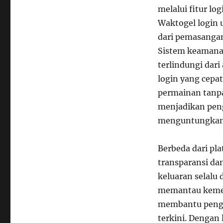
melalui fitur l
Waktogel login 
dari pemasangan
Sistem keamanan
terlindungi dar
login yang cep
permainan tanpa
menjadikan pen
menguntungkan
Berbeda dari pla
transparansi dan
keluaran selalu 
memantau kemena
membantu pengg
terkini. Dengan