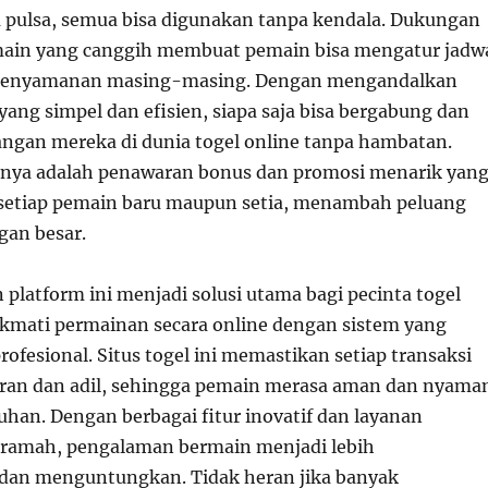
a pulsa, semua bisa digunakan tanpa kendala. Dukungan
main yang canggih membuat pemain bisa mengatur jadw
 kenyamanan masing-masing. Dengan mengandalkan
yang simpel dan efisien, siapa saja bisa bergabung dan
ngan mereka di dunia togel online tanpa hambatan.
nnya adalah penawaran bonus dan promosi menarik yan
setiap pemain baru maupun setia, menambah peluang
gan besar.
 platform ini menjadi solusi utama bagi pecinta togel
kmati permainan secara online dengan sistem yang
rofesional. Situs togel ini memastikan setiap transaksi
aran dan adil, sehingga pemain merasa aman dan nyama
uhan. Dengan berbagai fitur inovatif dan layanan
 ramah, pengalaman bermain menjadi lebih
an menguntungkan. Tidak heran jika banyak