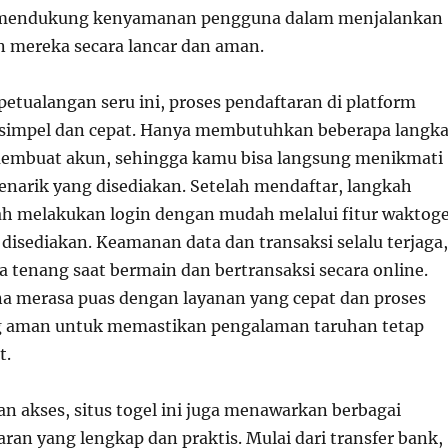
t mendukung kenyamanan pengguna dalam menjalankan
an mereka secara lancar dan aman.
etualangan seru ini, proses pendaftaran di platform
 simpel dan cepat. Hanya membutuhkan beberapa langk
membuat akun, sehingga kamu bisa langsung menikmati
menarik yang disediakan. Setelah mendaftar, langkah
ah melakukan login dengan mudah melalui fitur waktoge
 disediakan. Keamanan data dan transaksi selalu terjaga,
 tenang saat bermain dan bertransaksi secara online.
 merasa puas dengan layanan yang cepat dan proses
ng aman untuk memastikan pengalaman taruhan tetap
t.
n akses, situs togel ini juga menawarkan berbagai
an yang lengkap dan praktis. Mulai dari transfer bank,