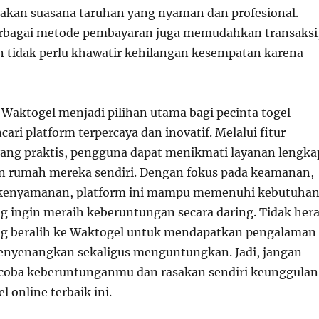
kan suasana taruhan yang nyaman dan profesional.
erbagai metode pembayaran juga memudahkan transaksi
 tidak perlu khawatir kehilangan kesempatan karena
Waktogel menjadi pilihan utama bagi pecinta togel
ari platform terpercaya dan inovatif. Melalui fitur
ang praktis, pengguna dapat menikmati layanan lengka
n rumah mereka sendiri. Dengan fokus pada keamanan,
 kenyamanan, platform ini mampu memenuhi kebutuha
g ingin meraih keberuntungan secara daring. Tidak her
ng beralih ke Waktogel untuk mendapatkan pengalaman
enyenangkan sekaligus menguntungkan. Jadi, jangan
coba keberuntunganmu dan rasakan sendiri keunggulan
l online terbaik ini.