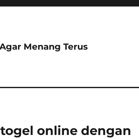
r Agar Menang Terus
 togel online dengan